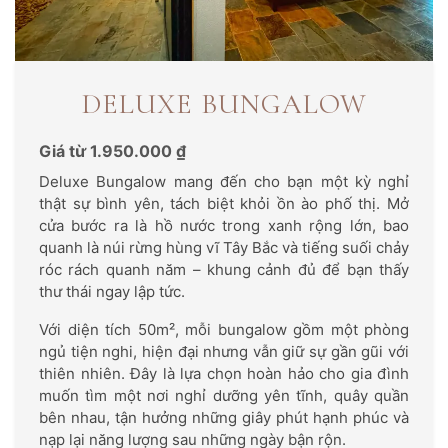
DELUXE BUNGALOW
Giá từ 1.950.000 ₫
Deluxe Bungalow mang đến cho bạn một kỳ nghỉ
thật sự bình yên, tách biệt khỏi ồn ào phố thị. Mở
cửa bước ra là hồ nước trong xanh rộng lớn, bao
quanh là núi rừng hùng vĩ Tây Bắc và tiếng suối chảy
róc rách quanh năm – khung cảnh đủ để bạn thấy
thư thái ngay lập tức.
Với diện tích 50m², mỗi bungalow gồm một phòng
ngủ tiện nghi, hiện đại nhưng vẫn giữ sự gần gũi với
thiên nhiên. Đây là lựa chọn hoàn hảo cho gia đình
muốn tìm một nơi nghỉ dưỡng yên tĩnh, quây quần
bên nhau, tận hưởng những giây phút hạnh phúc và
nạp lại năng lượng sau những ngày bận rộn.