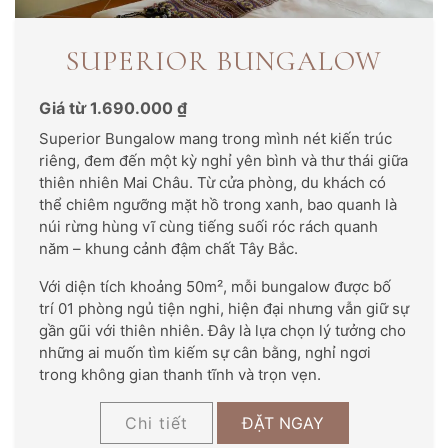
SUPERIOR BUNGALOW
Giá từ 1.690.000 ₫
Superior Bungalow mang trong mình nét kiến trúc
riêng, đem đến một kỳ nghỉ yên bình và thư thái giữa
thiên nhiên Mai Châu. Từ cửa phòng, du khách có
thể chiêm ngưỡng mặt hồ trong xanh, bao quanh là
núi rừng hùng vĩ cùng tiếng suối róc rách quanh
năm – khung cảnh đậm chất Tây Bắc.
Với diện tích khoảng 50m², mỗi bungalow được bố
trí 01 phòng ngủ tiện nghi, hiện đại nhưng vẫn giữ sự
gần gũi với thiên nhiên. Đây là lựa chọn lý tưởng cho
những ai muốn tìm kiếm sự cân bằng, nghỉ ngơi
trong không gian thanh tĩnh và trọn vẹn.
Chi tiết
ĐẶT NGAY